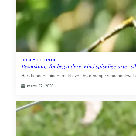
HOBBY OG FRITID
Bysankning for begyndere: Find spiselige urter si
Har du nogen sinde tænkt over, hvor mange smagsoplevels
marts 27, 2026