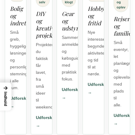
selv
klogt
og
Bolig
Hobby
oplev
DIY
Gear
og
og
Rejser
og
og
indretning
fritid
og
kreative
udstyr
familiel
Små
Nye
projekter
Sammenligninger,
greb,
interesser,
Små
anmeldelser
Projekter
hyggelige
begyndervenlige
eventyr,
og
du
løsninger
aktiviteter
let
købsguides
faktisk
og
og tid
planlægnin
med
får
personlig
til at
og
praktisk
lavet,
stemning
nørde.
oplevelser
fokus.
fra
i alle
med
Udforsk
små
→
rum.
Udforsk
plads
→
ideer
Indhold
→
til
Udforsk
til
alle.
→
weekendforvandlinger.
Udforsk
Udforsk
→
→