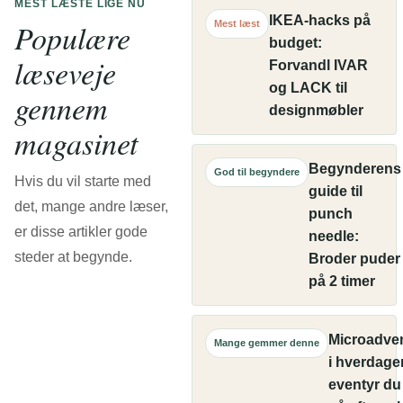
MEST LÆSTE LIGE NU
IKEA-hacks på
Populære
Mest læst
budget:
læseveje
Forvandl IVAR
og LACK til
gennem
designmøbler
magasinet
Begynderens
God til begyndere
Hvis du vil starte med
guide til
det, mange andre læser,
punch
er disse artikler gode
needle:
steder at begynde.
Broder puder
på 2 timer
Microadve
Mange gemmer denne
i hverdage
eventyr du