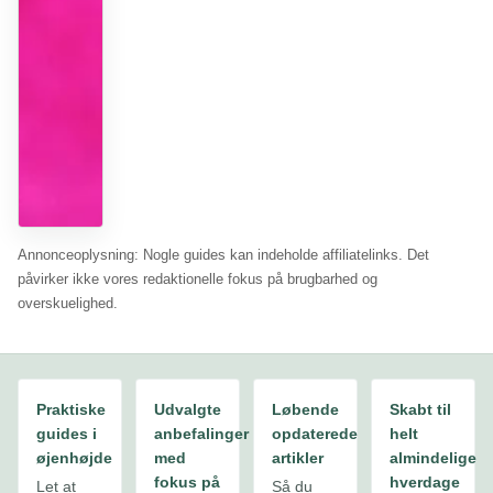
til
børn
og
voksne
Se
guiden
Annonceoplysning: Nogle guides kan indeholde affiliatelinks. Det
påvirker ikke vores redaktionelle fokus på brugbarhed og
overskuelighed.
Praktiske
Udvalgte
Løbende
Skabt til
guides i
anbefalinger
opdaterede
helt
øjenhøjde
med
artikler
almindelige
fokus på
hverdage
Let at
Så du