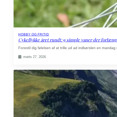
HOBBY OG FRITID
Cykellykke året rundt: 9 simple vaner der forlænge
Forestil dig følelsen af at trille ud ad indkørslen en man
marts 27, 2026