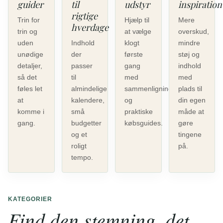
guider
til
udstyr
inspiration
rigtige
Trin for
Hjælp til
Mere
hverdage
trin og
at vælge
overskud,
uden
Indhold
klogt
mindre
unødige
der
første
støj og
detaljer,
passer
gang
indhold
så det
til
med
med
føles let
almindelige
sammenligninger
plads til
at
kalendere,
og
din egen
komme i
små
praktiske
måde at
gang.
budgetter
købsguides.
gøre
og et
tingene
roligt
på.
tempo.
KATEGORIER
Find den stemning, det