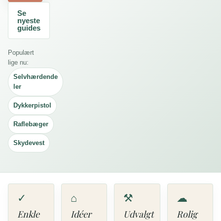
Se
nyeste
guides
Populært
lige nu:
Selvhærdende
ler
Dykkerpistol
Raflebæger
Skydevest
✓
⌂
⚒
☁
Enkle
Idéer
Udvalgt
Rolig