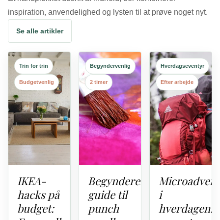
inspiration, anvendelighed og lysten til at prøve noget nyt.
Se alle artikler
Trin for trin
Begyndervenlig
Hverdagseventyr
Budgetvenlig
2 timer
Efter arbejde
IKEA-
Begynderens
Microadvent
hacks på
guide til
i
budget:
punch
hverdagen: