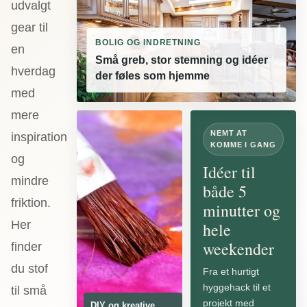
udvalgt
gear til
BOLIG OG INDRETNING
en
Små greb, stor stemning og idéer
hverdag
der føles som hjemme
med
mere
NEMT AT
inspiration
KOMME I GANG
og
Idéer til
mindre
både 5
friktion.
minutter og
Her
hele
weekender
finder
du stof
Fra et hurtigt
hyggehack til et
til små
projekt med
DIY og kreative