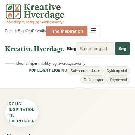
Spring
til
indhold
☰
Find inspiration
Forside
Blog
Om
Privatliv
Kreative Hverdage
Blog
Bolig og indretning
Søg
DIY
Idéer til hjem, hobby og hverdagseventyr
POPULÆRT LIGE NU
Selvhærdende ler
Dykkerpistol
Raflebæger
Skydevest
ROLIG
INSPIRATION
TIL
HVERDAGEN