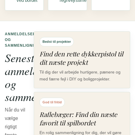
ved bordet
regnvejrstime
ANMELDELSER
OG
Bedst til projekter
SAMMENLIGNINGER
Find den rette dykkerpistol til
Seneste
dit næste projekt
anmeldelser
Til dig der vil arbejde hurtigere, pænere og
og
med færre fejl i DIY og boligprojekter.
sammenligninger
God til fritid
Når du vil
Raflebæger: Find din næste
vælge
favorit til spilbordet
rigtigt
En rolig sammenligning for dig, der vil gøre