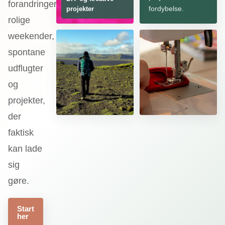
forandringer,
fordybelse.
projekter
rolige
weekender,
spontane
udflugter
og
projekter,
der
faktisk
kan lade
sig
gøre.
Start
her