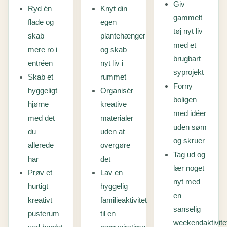
Giv
Ryd én
Knyt din
gammelt
flade og
egen
tøj nyt liv
skab
plantehænger
med et
mere ro i
og skab
brugbart
entréen
nyt liv i
syprojekt
Skab et
rummet
Forny
hyggeligt
Organisér
boligen
hjørne
kreative
med idéer
med det
materialer
uden søm
du
uden at
og skruer
allerede
overgøre
Tag ud og
har
det
lær noget
Prøv et
Lav en
nyt med
hurtigt
hyggelig
en
kreativt
familieaktivitet
sanselig
pusterum
til en
weekendaktivite