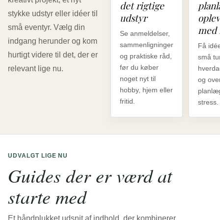
det rigtige
plan
stykke udstyr eller idéer til
udstyr
oplev
små eventyr. Vælg din
med 
Se anmeldelser,
indgang herunder og kom
sammenligninger
Få idée
hurtigt videre til det, der er
og praktiske råd,
små tu
før du køber
relevant lige nu.
hverda
noget nyt til
og ove
hobby, hjem eller
planlæ
fritid.
stress.
UDVALGT LIGE NU
Guides der er værd at
starte med
Et håndplukket udsnit af indhold, der kombinerer