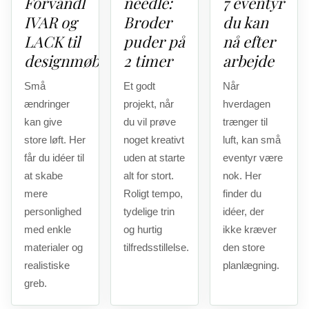
Forvandl
needle:
7 eventyr
IVAR og
Broder
du kan
LACK til
puder på
nå efter
designmøbler
2 timer
arbejde
Små
Et godt
Når
ændringer
projekt, når
hverdagen
kan give
du vil prøve
trænger til
store løft. Her
noget kreativt
luft, kan små
får du idéer til
uden at starte
eventyr være
at skabe
alt for stort.
nok. Her
mere
Roligt tempo,
finder du
personlighed
tydelige trin
idéer, der
med enkle
og hurtig
ikke kræver
materialer og
tilfredsstillelse.
den store
realistiske
planlægning.
greb.