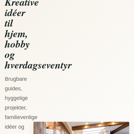
Kreative
idéer
til
hjem,
hobby
og
hverdagseventyr
Brugbare
guides,
hyggelige
projekter,
familievenlige
idéer og