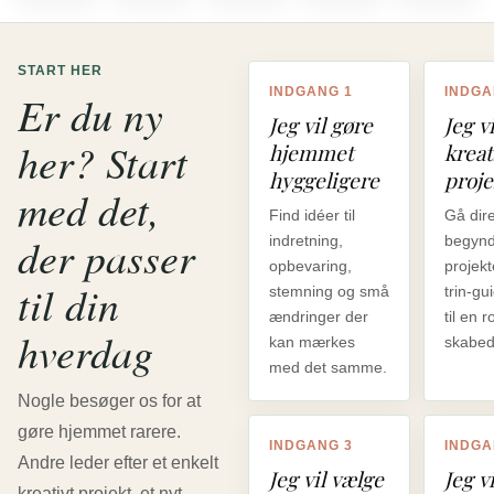
START HER
INDGANG 1
INDGA
Er du ny
Jeg vil gøre
Jeg v
her? Start
hjemmet
kreat
hyggeligere
proje
med det,
Find idéer til
Gå dire
der passer
indretning,
begynd
opbevaring,
projekte
til din
stemning og små
trin-gu
ændringer der
til en r
hverdag
kan mærkes
skabed
med det samme.
Nogle besøger os for at
gøre hjemmet rarere.
INDGANG 3
INDGA
Andre leder efter et enkelt
Jeg vil vælge
Jeg vi
kreativt projekt, et nyt