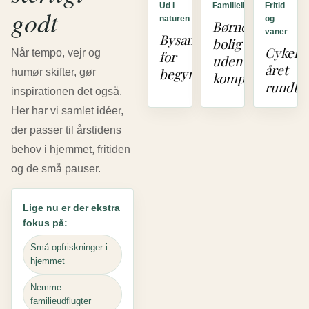
Ud i
Familieliv
Fritid
godt
naturen
og
Børnevenlig
vaner
Bysankning
bolig
Cykelly
Når tempo, vejr og
for
uden
året
begyndere
humør skifter, gør
kompromiser
rundt
inspirationen det også.
Her har vi samlet idéer,
der passer til årstidens
behov i hjemmet, fritiden
og de små pauser.
Lige nu er der ekstra
fokus på:
Små opfriskninger i
hjemmet
Nemme
familieudflugter