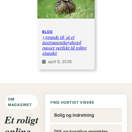
BLOG
5 grunde til, at et
instrumentkrydsord
passer perfekt til rolige
stunder
april 9, 2026
OM
FIND HURTIGT VIDERE
MAGASINET
Bolig og indretning
Et roligt
online
DIY og kreative projekter