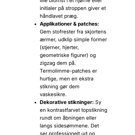
lille blomst i et hjørne eller
initialer på stroppen giver et
håndlavet præg.
Applikationer & patches:
Gem stofrester fra skjortens
ærmer, udklip simple former
(stjerner, hjerter,
geometriske figurer) og
zigzag dem på.
Termolimme-patches er
hurtige, men en ekstra
stikning gør dem
vaskesikre.
Dekorative stikninger:
Sy
en kontrastfarvet topstikning
rundt om åbningen eller
langs sidesømmene. Det
ser professionelt ud og