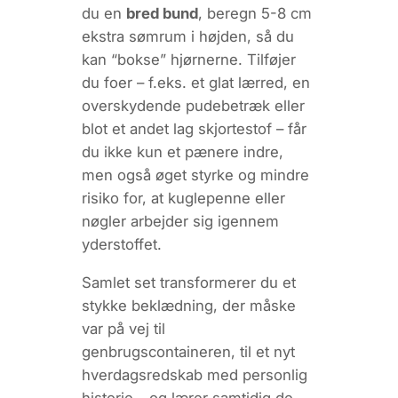
du en
bred bund
, beregn 5-8 cm
ekstra sømrum i højden, så du
kan “bokse” hjørnerne. Tilføjer
du foer – f.eks. et glat lærred, en
overskydende pudebetræk eller
blot et andet lag skjortestof – får
du ikke kun et pænere indre,
men også øget styrke og mindre
risiko for, at kuglepenne eller
nøgler arbejder sig igennem
yderstoffet.
Samlet set transformerer du et
stykke beklædning, der måske
var på vej til
genbrugscontaineren, til et nyt
hverdagsredskab med personlig
historie – og lærer samtidig de