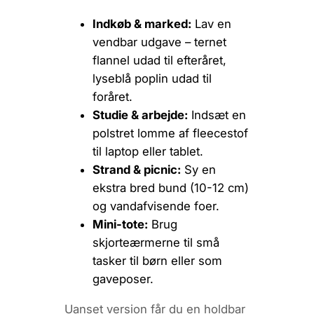
Indkøb & marked:
Lav en
vendbar udgave – ternet
flannel udad til efteråret,
lyseblå poplin udad til
foråret.
Studie & arbejde:
Indsæt en
polstret lomme af fleecestof
til laptop eller tablet.
Strand & picnic:
Sy en
ekstra bred bund (10-12 cm)
og vandafvisende foer.
Mini-tote:
Brug
skjorteærmerne til små
tasker til børn eller som
gaveposer.
Uanset version får du en holdbar