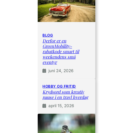
BLOG
Derfor er en
GreenMobility-
rabatkode smart til
weekendens små
eventyr
juni 24, 2026
HOBBY OG FRITID
Krydsord som kreativ
pause i en travl hverdag
april 15, 2026