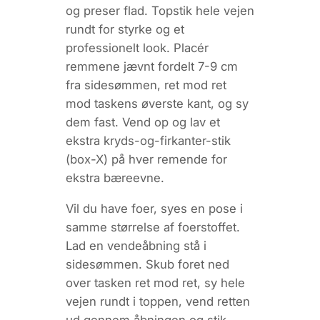
og preser flad. Topstik hele vejen
rundt for styrke og et
professionelt look. Placér
remmene jævnt fordelt 7-9 cm
fra side­sømmen, ret mod ret
mod taskens øverste kant, og sy
dem fast. Vend op og lav et
ekstra kryds-og-firkanter-stik
(
box-X
) på hver rem­ende for
ekstra bæreevne.
Vil du have foer, syes en pose i
samme størrelse af foerstoffet.
Lad en vende­åbning stå i
sidesømmen. Skub foret ned
over tasken ret mod ret, sy hele
vejen rundt i toppen, vend retten