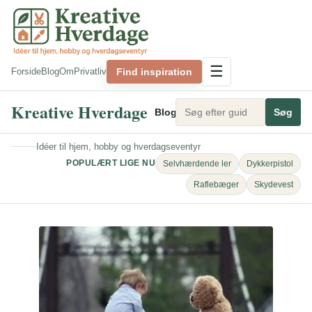
Spring
til
indhold
☰
Find inspiration
Forside
Blog
Om
Privatliv
Kreative Hverdage
Blog
Bolig og indretning
Søg
DIY
Idéer til hjem, hobby og hverdagseventyr
POPULÆRT LIGE NU
Selvhærdende ler
Dykkerpistol
Raflebæger
Skydevest