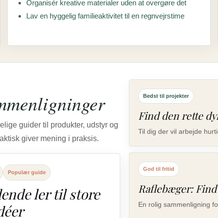
Organisér kreative materialer uden at overgøre det
Lav en hyggelig familieaktivitet til en regnvejrstime
mmenligninger
Bedst til projekter
Find den rette dyk
lige guider til produkter, udstyr og
Til dig der vil arbejde hur
ktisk giver mening i praksis.
God til fritid
Populær guide
Raflebæger: Find 
nde ler til store
En rolig sammenligning for 
déer