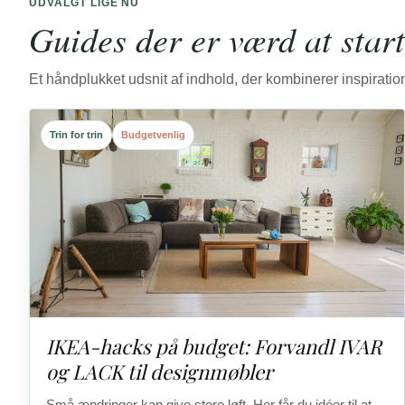
UDVALGT LIGE NU
Guides der er værd at star
Et håndplukket udsnit af indhold, der kombinerer inspiration
Trin for trin
Budgetvenlig
IKEA-hacks på budget: Forvandl IVAR
og LACK til designmøbler
Små ændringer kan give store løft. Her får du idéer til at