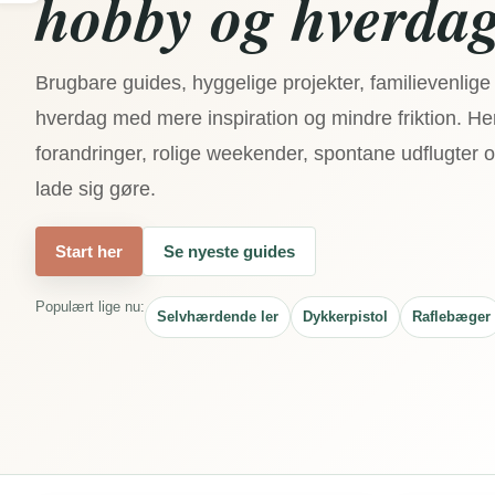
hobby og hverdag
Brugbare guides, hyggelige projekter, familievenlige 
hverdag med mere inspiration og mindre friktion. Her 
forandringer, rolige weekender, spontane udflugter og
lade sig gøre.
Start her
Se nyeste guides
Populært lige nu:
Selvhærdende ler
Dykkerpistol
Raflebæger