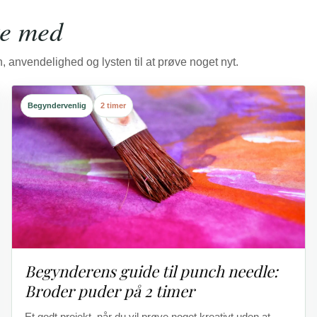
te med
, anvendelighed og lysten til at prøve noget nyt.
Begyndervenlig
2 timer
Begynderens guide til punch needle:
Broder puder på 2 timer
Et godt projekt, når du vil prøve noget kreativt uden at