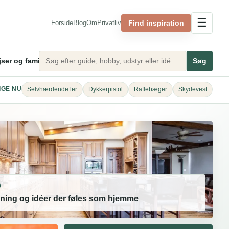
☰
Find inspiration
Forside
Blog
Om
Privatliv
ser og familieliv
Søg
IGE NU
Selvhærdende ler
Dykkerpistol
Raflebæger
Skydevest
G
ning og idéer der føles som hjemme