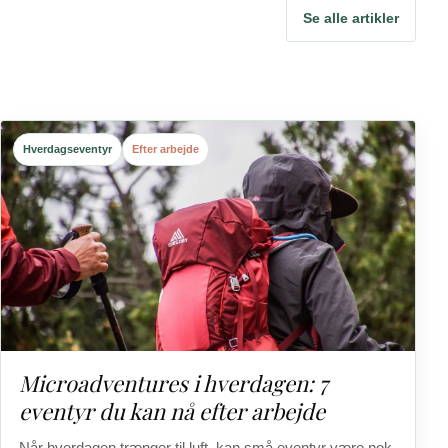
Se alle artikler
Hverdagseventyr
Efter arbejde
Microadventures i hverdagen: 7
eventyr du kan nå efter arbejde
Når hverdagen trænger til luft, kan små eventyr være nok.