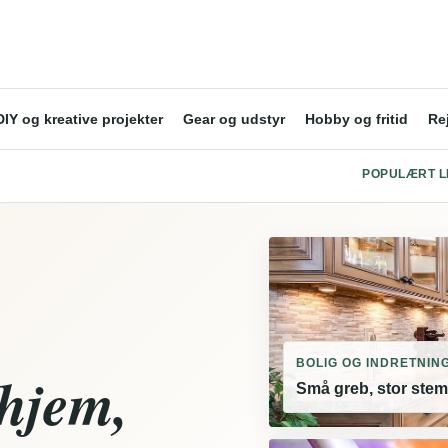
DIY og kreative projekter
Gear og udstyr
Hobby og fritid
Rej
POPULÆRT L
BOLIG OG INDRETNIN
 hjem,
Små greb, stor stem